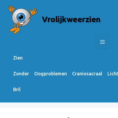
Skip
to
Vrolijkweerzien
content
Menu
Zien
Zonder
Oogproblemen
Craniosacraal
Lich
Bril