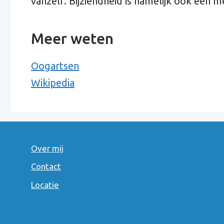
vanzelf. Bijziendheid is namelijk ook een m
Meer weten
Oogartsen
Wikipedia
Over mij
Contact
Locatie