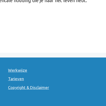
entale houding die je naar het leven hebt.
Werkwijze
Tarieven
Copyright & Disclaimer