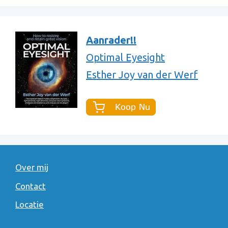
Aanrader!!
Optimal Eyesight
Esther Joy van der Werf
Over mij
Contact
Locatie