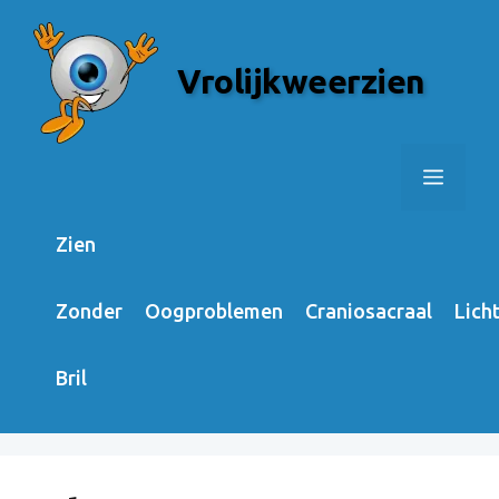
Skip
to
Vrolijkweerzien
content
Menu
Zien
Zonder
Oogproblemen
Craniosacraal
Lich
Bril