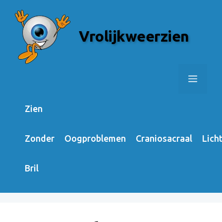
Skip
to
Vrolijkweerzien
content
Menu
Zien
Zonder
Oogproblemen
Craniosacraal
Lich
Bril