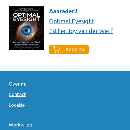
Aanrader!!
Optimal Eyesight
Esther Joy van der Werf
Over mij
Contact
Locatie
Werkwijze