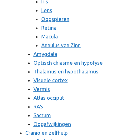
Iris
Lens
Oogspieren
Retina
Macula
Annulus van Zinn
Amygdala
Optisch chiasme en hypofyse
Thalamus en hypothalamus
Visuele cortex
Vermis
Atlas occiput
RAS
Sacrum
Oogafwijkingen
Cranio en zelfhulp