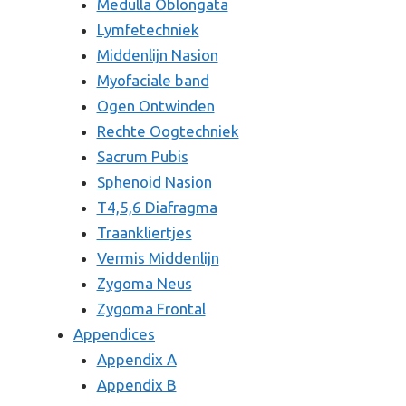
Medulla Oblongata
Lymfetechniek
Middenlijn Nasion
Myofaciale band
Ogen Ontwinden
Rechte Oogtechniek
Sacrum Pubis
Sphenoid Nasion
T4,5,6 Diafragma
Traankliertjes
Vermis Middenlijn
Zygoma Neus
Zygoma Frontal
Appendices
Appendix A
Appendix B