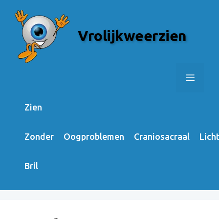
Skip
to
Vrolijkweerzien
content
Menu
Zien
Zonder
Oogproblemen
Craniosacraal
Lich
Bril