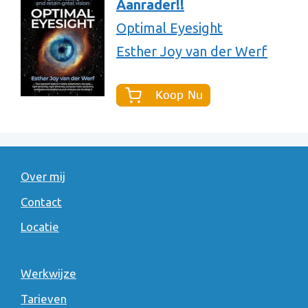
Aanrader!!
Optimal Eyesight
Esther Joy van der Werf
Over mij
Contact
Locatie
Werkwijze
Tarieven