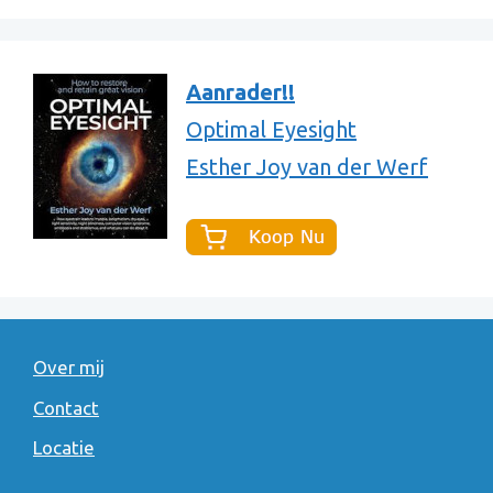
Aanrader!!
Optimal Eyesight
Esther Joy van der Werf
Over mij
Contact
Locatie