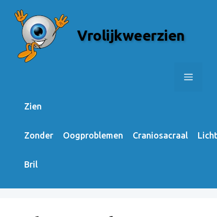
Skip
to
Vrolijkweerzien
content
Menu
Zien
Zonder
Oogproblemen
Craniosacraal
Lich
Bril