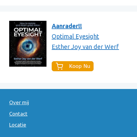
Aanrader!!
Optimal Eyesight
Esther Joy van der Werf
Over mij
Contact
Locatie