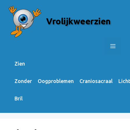
Skip
to
Vrolijkweerzien
content
Menu
Zien
Zonder
Oogproblemen
Craniosacraal
Lich
Bril