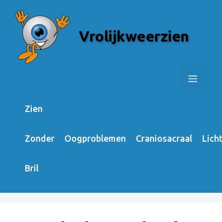
Skip
to
Vrolijkweerzien
content
Menu
Zien
Zonder
Oogproblemen
Craniosacraal
Lich
Bril