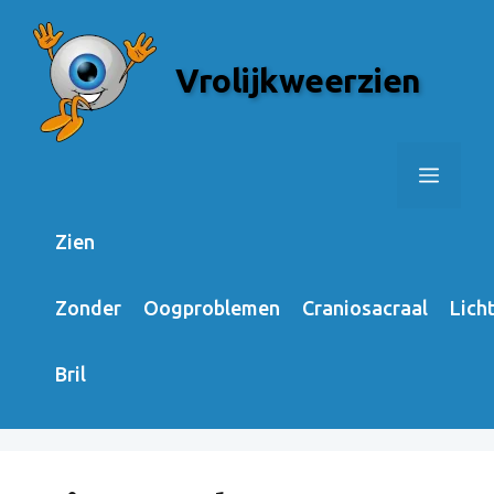
Skip
to
Vrolijkweerzien
content
Menu
Zien
Zonder
Oogproblemen
Craniosacraal
Lich
Bril