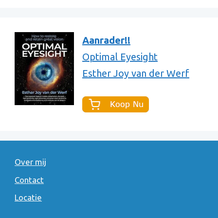
Aanrader!!
Optimal Eyesight
Esther Joy van der Werf
Over mij
Contact
Locatie