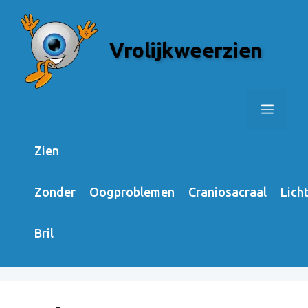
Skip
to
Vrolijkweerzien
content
Menu
Zien
Zonder
Oogproblemen
Craniosacraal
Lich
Bril