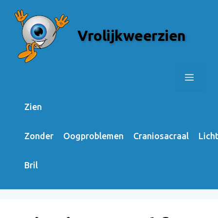
Skip
to
Vrolijkweerzien
content
Menu
Zien
Zonder
Oogproblemen
Craniosacraal
Lich
Bril