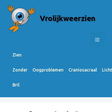
Skip
to
Vrolijkweerzien
content
Menu
Zien
Zonder
Oogproblemen
Craniosacraal
Lich
Bril