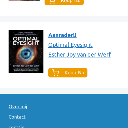
Aanrader!!
Optimal Eyesight
Esther Joy van der Werf
Over mij
Contact
Locatie