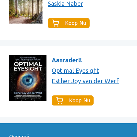
Saskia Naber
Aanrader!!
Optimal Eyesight
Esther Joy van der Werf
Over mij