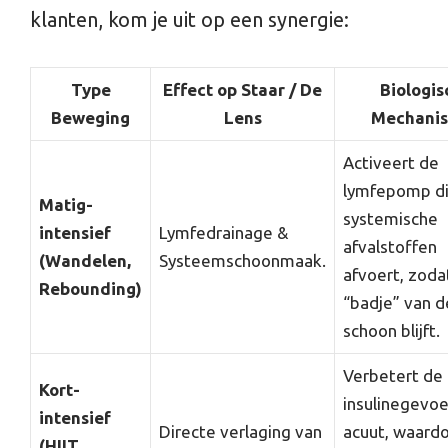
klanten, kom je uit op een synergie:
Type
Effect op Staar / De
Biologis
Beweging
Lens
Mechani
Activeert de
lymfepomp d
Matig-
systemische
intensief
Lymfedrainage &
afvalstoffen
(Wandelen,
Systeemschoonmaak.
afvoert, zoda
Rebounding)
“badje” van d
schoon blijft.
Verbetert de
Kort-
insulinegevoe
intensief
Directe verlaging van
acuut, waard
(HIIT,