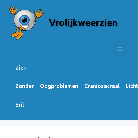
Skip
to
Vrolijkweerzien
content
Menu
Zien
Zonder
Oogproblemen
Craniosacraal
Lich
Bril