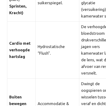
suikerspiegel.
glycatie
Sprinten,
(versuikering)
Kracht)
kamerwater s
De verhoogd
bloedstroom
drukverschill
Cardio met
Hydrostatische
jagen vers
verhoogde
“Flush”.
kamerwater l
hartslag
de lens, wat 
afvoer van re
versnelt.
Dwingt de
oogspieren o
Buiten
wisselen tuss
bewegen
Accommodatie &
veraf en dicht