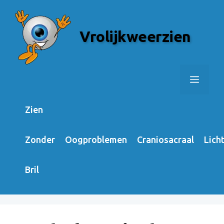
Skip
to
Vrolijkweerzien
content
Menu
Zien
Zonder
Oogproblemen
Craniosacraal
Lich
Bril