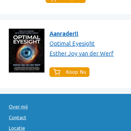
Aanrader!!
Optimal Eyesight
Esther Joy van der Werf
Over mij
Contact
Locatie