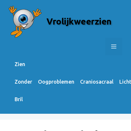
Skip
to
Vrolijkweerzien
content
Menu
Zien
Zonder
Oogproblemen
Craniosacraal
Lich
Bril