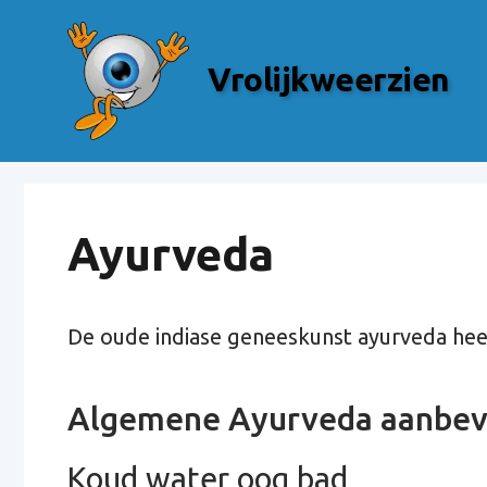
Skip
to
Vrolijkweerzien
content
Ayurveda
De oude indiase geneeskunst ayurveda hee
Algemene Ayurveda aanbev
Koud water oog bad