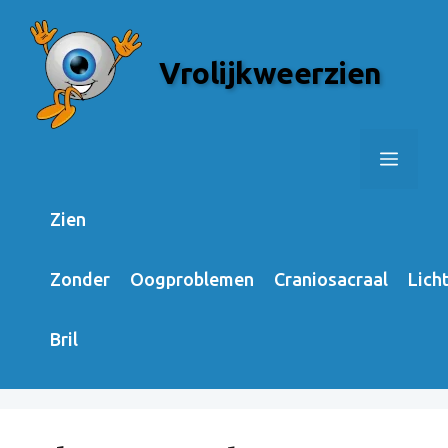
Skip
to
Vrolijkweerzien
content
Menu
Zien
Zonder
Oogproblemen
Craniosacraal
Lich
Bril