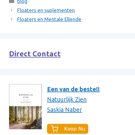
Categories
blog
Floaters en suplementen
Floaters en Mentale Ellende
Direct Contact
Een van de beste!!
Natuurlijk Zien
Saskia Naber