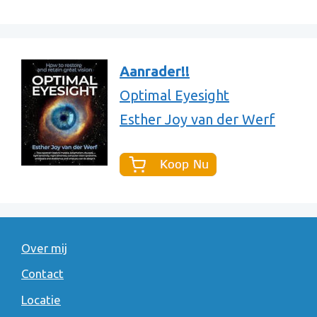
Aanrader!!
Optimal Eyesight
Esther Joy van der Werf
Over mij
Contact
Locatie