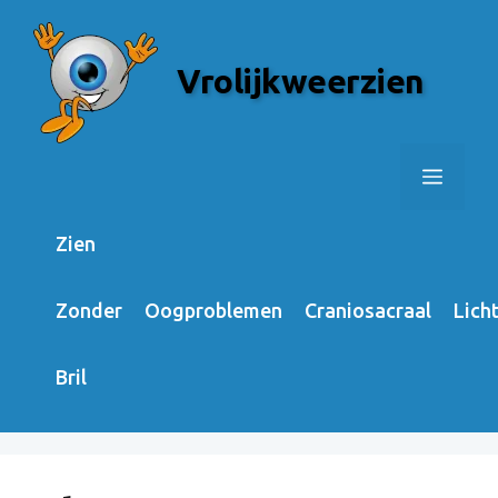
Skip
to
Vrolijkweerzien
content
Menu
Zien
Zonder
Oogproblemen
Craniosacraal
Lich
Bril