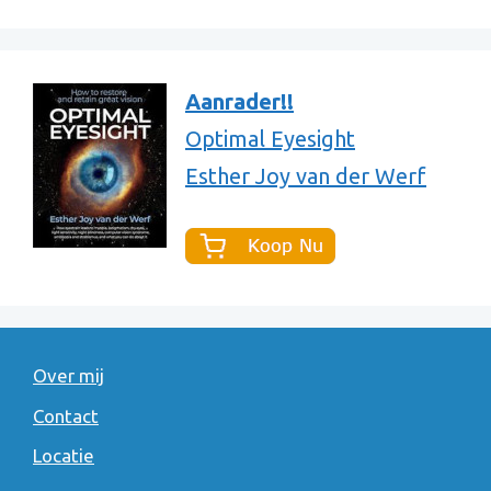
Aanrader!!
Optimal Eyesight
Esther Joy van der Werf
Over mij
Contact
Locatie