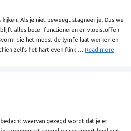
ijken. Als je niet beweegt stagneer je. Dus we
lijft alles beter functioneren en vloeistoffen
vorm die het meest de lymfe laat werken en
hien zelfs het hart even flink …
Read more
 bedacht waarvan gezegd wordt dat je er
l je ruggengraat soepel en corrigeert heel wat