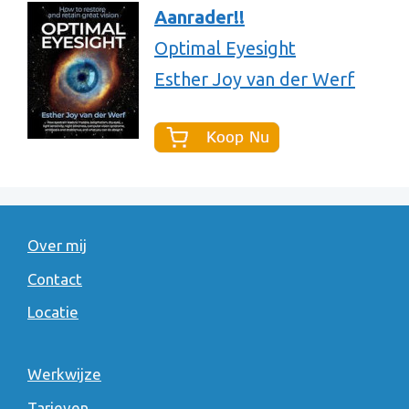
Aanrader!!
Optimal Eyesight
Esther Joy van der Werf
Over mij
Contact
Locatie
Werkwijze
Tarieven