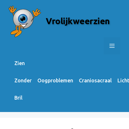
Skip
to
Vrolijkweerzien
content
Menu
Zien
Zonder
Oogproblemen
Craniosacraal
Lich
Bril